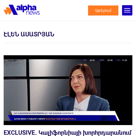
եթերում
ԷԼԵՆ ԱՍԱՏՐՅԱՆ
EXCLUSIVE․ Կալիֆորնիայի խորհրդարանում