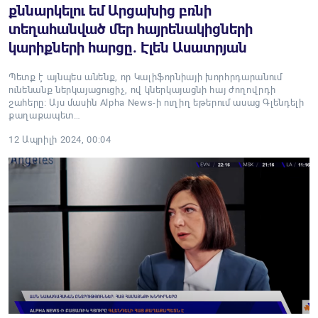
քննարկելու եմ Արցախից բռնի
տեղահանված մեր հայրենակիցների
կարիքների հարցը. Էլեն Ասատրյան
Պետք է այնպես անենք, որ Կալիֆորնիայի խորհրդարանում
ունենանք ներկայացուցիչ, ով կներկայացնի հայ ժողովրդի
շահերը։ Այս մասին Alpha News-ի ուղիղ եթերում ասաց Գլենդելի
քաղաքապետ…
12 Ապրիլի 2024, 00:04