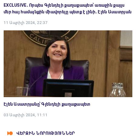
EXCLUSIVE․ Որպես Գլենդելի քաղաքապետ՝ առաջին քայլս
մեր հայ համայնքին միավորելը պետք է լինի․ Էլեն Ասատրյան
11 Ապրիլի 2024, 22:37
Էլեն Ասատրյանը՝ Գլենդելի քաղաքապետ
03 Ապրիլի 2024, 11:11
ՎԵՐՋԻՆ ՆՈՐՈՒԹՅՈՒՆՆԵՐ