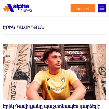
եթերում
ԷՐԻԿ ԴԱՎԻԴՅԱՆ
Էրիկ Դավիդյանը պաշտոնապես դարձել է