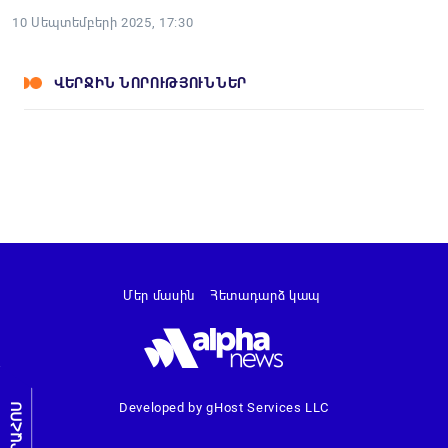
10 Սեպտեմբերի 2025, 17:30
ՎԵՐՋԻՆ ՆՈՐՈՒԹՅՈՒՆՆԵՐ
Մեր մասին
Հետադարձ կապ
Developed by gHost Services LLC
ԼՐԱՀՈՍ