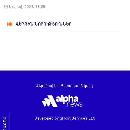
14 Մարտի 2024, 13:20
ՎԵՐՋԻՆ ՆՈՐՈՒԹՅՈՒՆՆԵՐ
Մեր մասին
Հետադարձ կապ
Developed by gHost Services LLC
ԼՐԱՀՈՍ