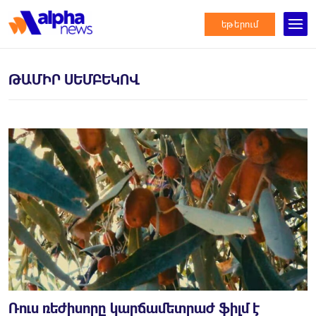
եթերում
ԹԱՄԻՐ ՍԵՄԲԵԿՈՎ
Ռուս ռեժիսորը կարճամետրաժ ֆիլմ է