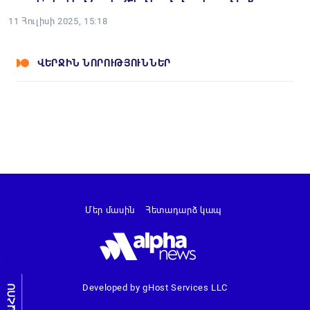
11 Հուլիսի 2025, 15:18
ՎԵՐՋԻՆ ՆՈՐՈՒԹՅՈՒՆՆԵՐ
Մեր մասին
Հետադարձ կապ
Developed by gHost Services LLC
ԼՐԱՀՈՍ