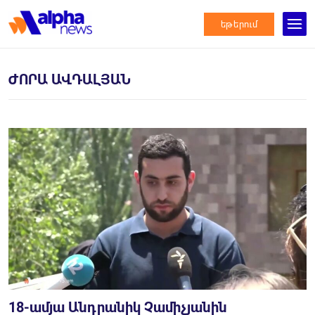
եթերում
ԺՈՐԱ ԱՎԴԱԼՅԱՆ
18-ամյա Անդրանիկ Չամիչյանին