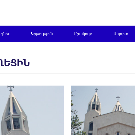
իզնես
Կրթություն
Մշակույթ
Սպորտ
ՂԵՑԻՆ