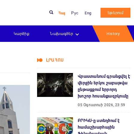
եթերում
Հայ
Рус
Eng
Կարծիք
Նախագծեր
History
ԼՐԱՀՈՍ
Վրաստանում գրանցվել է
վերջին երկու շաբաթվա
ընթացքում երրորդ
խոշոր հոսանքազրկումը
05 Օգոստոսի 2026, 23:59
ԲՐԻԿՍ-ը ստեղծում է
համաշխարհային
ֆինանսական