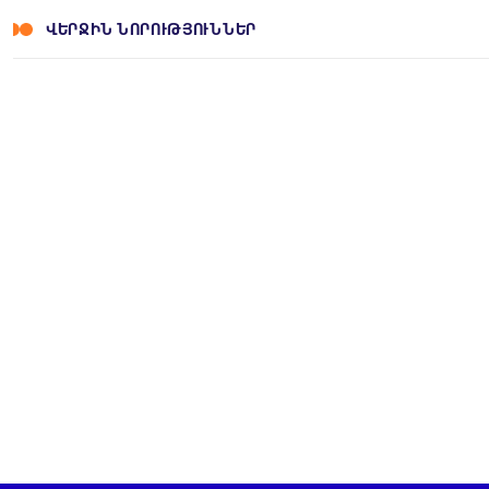
ՎԵՐՋԻՆ ՆՈՐՈՒԹՅՈՒՆՆԵՐ