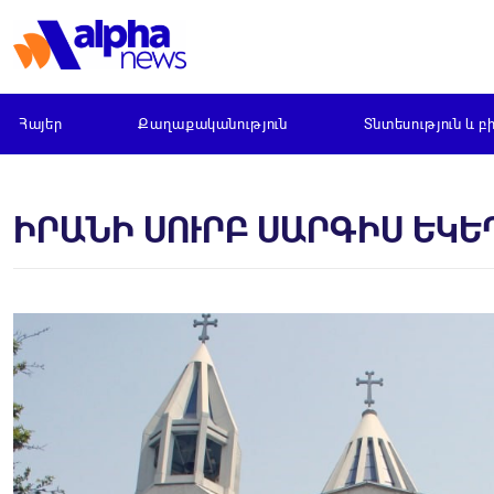
Հայեր
Քաղաքականություն
Տնտեսություն և բ
ԻՐԱՆԻ ՍՈՒՐԲ ՍԱՐԳԻՍ ԵԿԵ