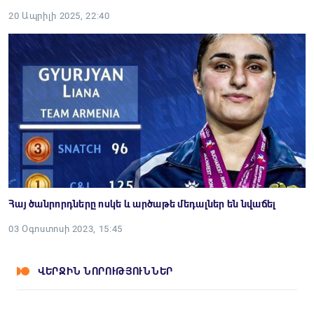
20 Ապրիլի 2025, 22:40
Հայ ծանրորդները ոսկե և արծաթե մեդալներ են նվաճել
03 Օգոստոսի 2023, 15:45
ՎԵՐՋԻՆ ՆՈՐՈՒԹՅՈՒՆՆԵՐ