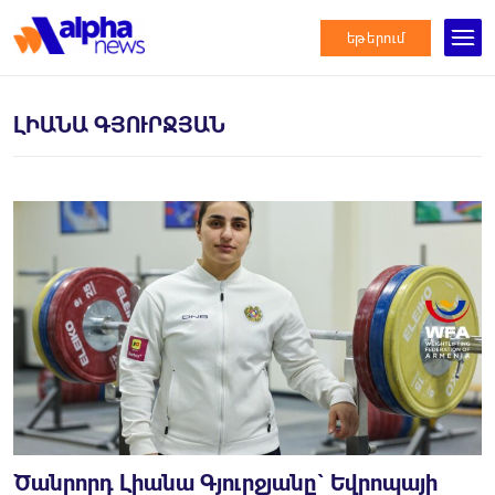
եթերում
ԼԻԱՆԱ ԳՅՈՒՐՋՅԱՆ
Ծանրորդ Լիանա Գյուրջյանը` Եվրոպայի