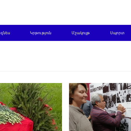
իզնես
Կրթություն
Մշակույթ
Սպորտ