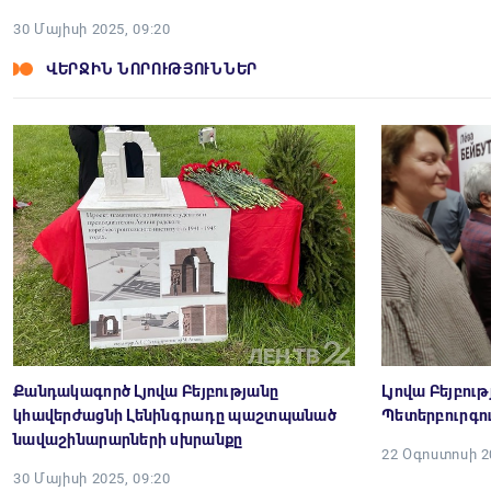
30 Մայիսի 2025, 09:20
ՎԵՐՋԻՆ ՆՈՐՈՒԹՅՈՒՆՆԵՐ
Քանդակագործ Լյովա Բեյբությանը
Լյովա Բեյբու
կհավերժացնի Լենինգրադը պաշտպանած
Պետերբուրգո
նավաշինարարների սխրանքը
22 Օգոստոսի 20
30 Մայիսի 2025, 09:20