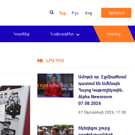
եթերում
Հայ
Рус
Eng
Կարծիք
Նախագծեր
History
ԼՐԱՀՈՍ
Ամոթի օր. Էջմիածնում
դատում են Ամենայն
Հայոց Կաթողիկոսին․
Alpha Newsroom
07.08.2026
07 Օգոստոսի 2026, 17:00
Եկեղեցու շուրջ
գործընթացների