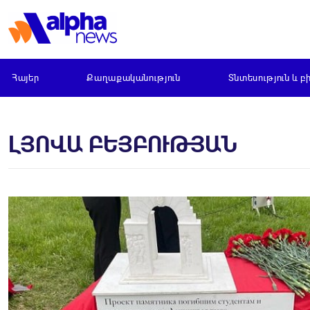
Հայեր
Քաղաքականություն
Տնտեսություն և բ
ԼՅՈՎԱ ԲԵՅԲՈՒԹՅԱՆ