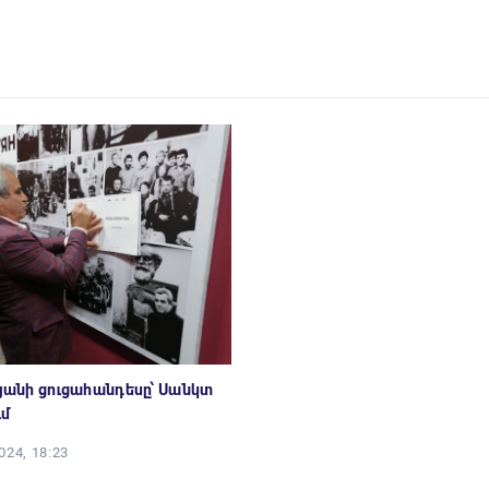
թյանի ցուցահանդեսը՝ Սանկտ
ւմ
24, 18:23