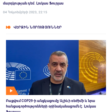
մարդկության դեմ. Լուկաս Ֆուրլաս
04 Հոկտեմբերի 2023, 22:15
ՎԵՐՋԻՆ ՆՈՐՈՒԹՅՈՒՆՆԵՐ
Բաքվում COP29-ի անցկացումը Ալիևի ռեժիմի և նրա
հանցագործությունների օրինականացումն է. Լուկաս
Ֆուրլաս