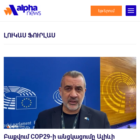
եթերում
ԼՈՒԿԱՍ ՖՈՒՐԼԱՍ
Բաքվում COP29-ի անցկացումը Ալիևի