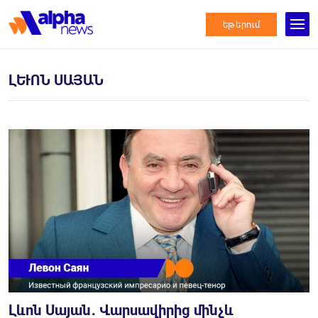
եթերում
ԼԵՒՈՆ ՍԱՅԱՆ
Լևոն Սայան․ Վարսավիրից մինչև