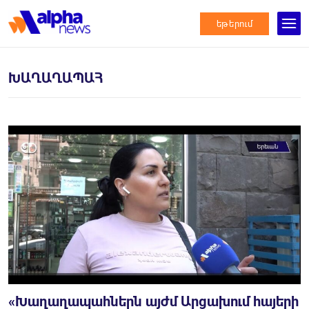
եթերում
ԽԱՂԱՂԱՊԱՀ
«Խաղաղապահներն այժմ Արցախում հայերի