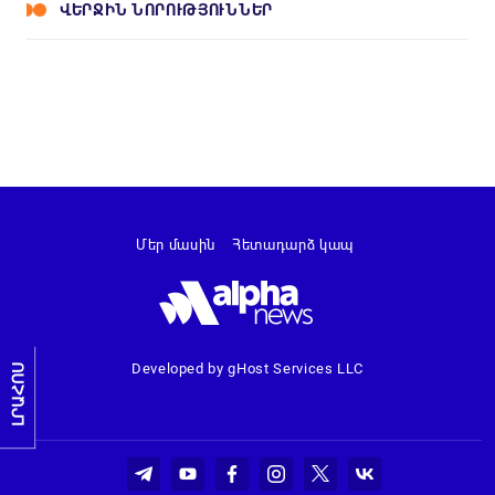
ՎԵՐՋԻՆ ՆՈՐՈՒԹՅՈՒՆՆԵՐ
Մեր մասին
Հետադարձ կապ
Developed by gHost Services LLC
ԼՐԱՀՈՍ