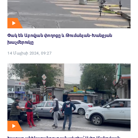
Փակ են Աբովյան փողոցը և Թումանյան-Խանջյան
խաչմերուկը
14 Մայիսի 2024, 09:27