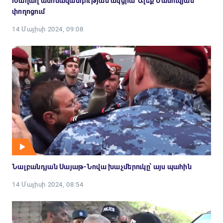
Խաղաղ անհնազանդության ակցիա՝ Ալեք Մանուկյան
փողոցում
14 Մայիսի 2024, 09:08
Նալբանդյան Սայաթ-Նովա խաչմերուկը՝ այս պահին
14 Մայիսի 2024, 08:54