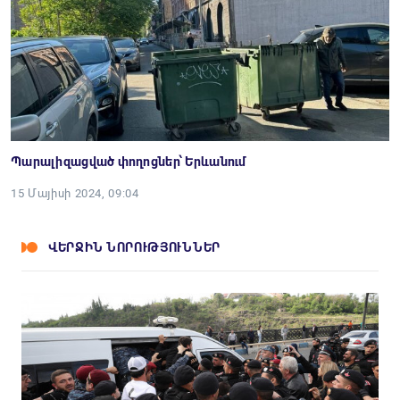
Պարալիզացված փողոցներ՝ Երևանում
15 Մայիսի 2024, 09:04
ՎԵՐՋԻՆ ՆՈՐՈՒԹՅՈՒՆՆԵՐ