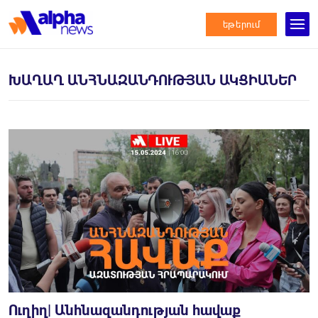
եթերում
ԽԱՂԱՂ ԱՆՀՆԱԶԱՆԴՈՒԹՅԱՆ ԱԿՑԻԱՆԵՐ
Ուղիղ| Անհնազանդության հավաք