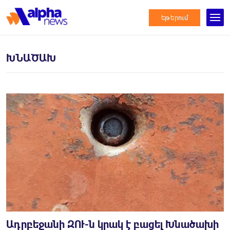
եթերում
ԽՆԱԾԱԽ
Ադրբեջանի ԶՈՒ-ն կրակ է բացել Խնածախի