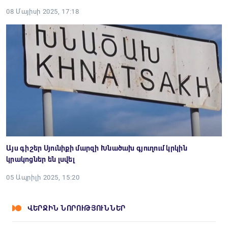
08 Մայիսի 2025, 17:18
Այս գիշեր Սյունիքի մարզի Խնածախ գյուղում կրկին
կրակոցներ են լսվել
05 Ապրիլի 2025, 15:20
ՎԵՐՋԻՆ ՆՈՐՈՒԹՅՈՒՆՆԵՐ