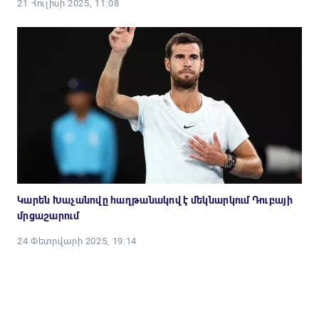
21 Հուլիսի 2025, 11:08
Կարեն Խաչանովը հաղթանակով է մեկնարկում Դուբայի
մրցաշարում
24 Փետրվարի 2025, 19:14