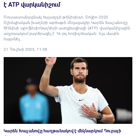
է ATP վարկանիշում
Ռուսաստանաբնակ հայազգի թենիսիստ, Տոկիո-2020
Օլիմպիական խաղերի արծաթե մեդալակիր Կարեն Խաչանովը
Թենիսի պրոֆեսիոնալների ասոցիացիայի (ATP) վարկանիշային
աղյուսակում բարձրացել է 16-րդ հորիզոնական: Այս մասին
հայտնել…
21 Հուլիսի 2025, 11:08
Կարեն Խաչանովը հաղթանակով է մեկնարկում Դուբայի