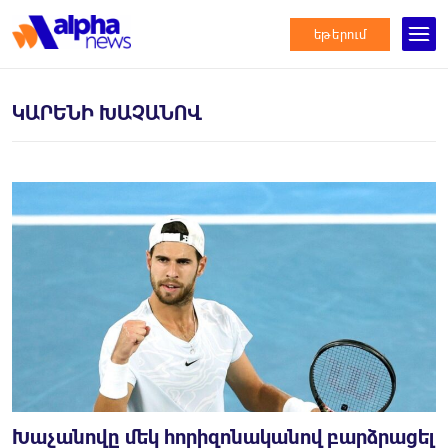
եթերում
ԿԱՐԵՆԻ ԽԱՉԱՆՈՎ
Խաչանովը մեկ հորիզոնականով բարձրացել