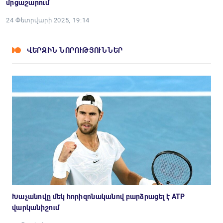
մրցաշարում
24 Փետրվարի 2025, 19:14
ՎԵՐՋԻՆ ՆՈՐՈՒԹՅՈՒՆՆԵՐ
Խաչանովը մեկ հորիզոնականով բարձրացել է ATP
վարկանիշում