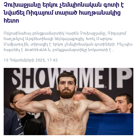
Չուխաջյանը երկու չեմպիոնական գոտի է
նվաճել Ռիգայում տարած հաղթանակից
հետո
Ուկրաինահայ բռնցքամարտիկ Կարեն Չուխաջյանը, Ռիգայում
հաղթելով Արգենտինայի ներկայացուցիչ Խոել Մարկոս
Մաֆաուդին, տիրացել է երկու չեմպիոնական գոտիների: Ինչպես
հայտնել է AnalitikaUA-ն, բռնցքամարտիկը նոկաուտի է…
13 Հոկտեմբերի 2025, 17:42