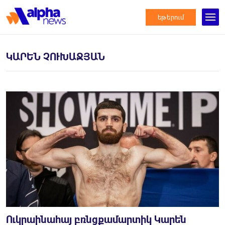
եթերում
ԿԱՐԵՆ ՉՈՒԽԱՋՅԱՆ
Ուկրաինահայ բռնցքամարտիկ Կարեն