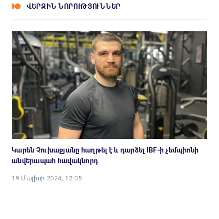
ՎԵՐՋԻՆ ՆՈՐՈՒԹՅՈՒՆՆԵՐ
Կարեն Չուխաջյանը հաղթել է և դարձել IBF-ի չեմպիոնի
անվերապահ հավակնորդ
19 Մայիսի 2024, 12:05