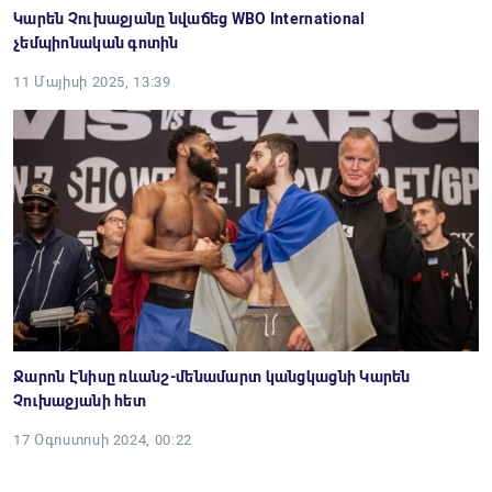
Կարեն Չուխաջյանը նվաճեց WBO International
չեմպիոնական գոտին
11 Մայիսի 2025, 13:39
Ջարոն Էնիսը ռևանշ-մենամարտ կանցկացնի Կարեն
Չուխաջյանի հետ
17 Օգոստոսի 2024, 00:22