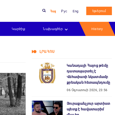
եթերում
Հայ
Рус
Eng
Կարծիք
Նախագծեր
History
ԼՐԱՀՈՍ
Կանադայի Հայոց թեմը
դատապարտել է
Վեհափառի նկատմամբ
քրեական հետապնդումը
06 Օգոստոսի 2026, 23:56
Յուրաքանչյուր արտիստ
պետք է հավատարիմ
մնա իր