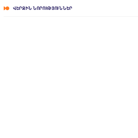
ՎԵՐՋԻՆ ՆՈՐՈՒԹՅՈՒՆՆԵՐ