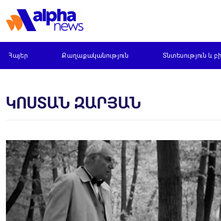
Հայեր
Քաղաքականություն
Տնտեսություն և բ
ԿՈՍՏԱՆ ԶԱՐՅԱՆ