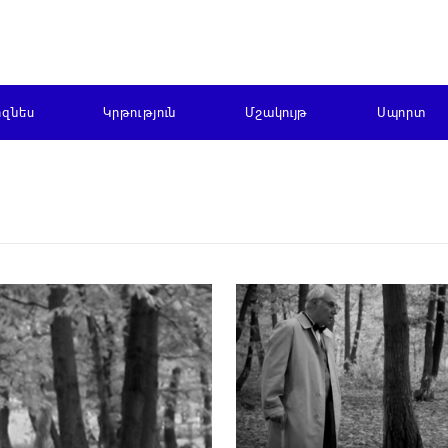
իզնես
Կրթություն
Մշակույթ
Սպորտ