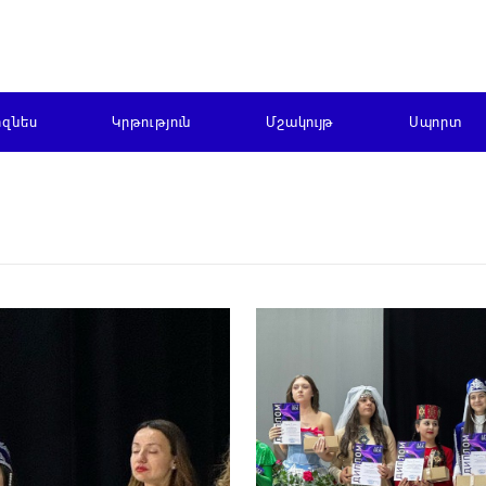
իզնես
Կրթություն
Մշակույթ
Սպորտ