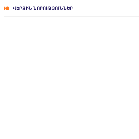
ՎԵՐՋԻՆ ՆՈՐՈՒԹՅՈՒՆՆԵՐ