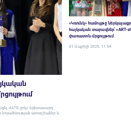
«Կռունկ» համույթը ներկայացր
հայկական տարազներ՝ «ART-s
փառատոն-մրցույթում
01 Ապրիլի 2025, 11:54
այկական
րցույթում
նեցել «ԱՐՏ-շոկ» երիտասարդ
ն նորաձևության ստուդիաներ և