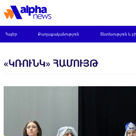
Հայեր
Քաղաքականություն
Տնտեսություն և բ
«ԿՌՈՒՆԿ» ՀԱՄՈՒՅԹ