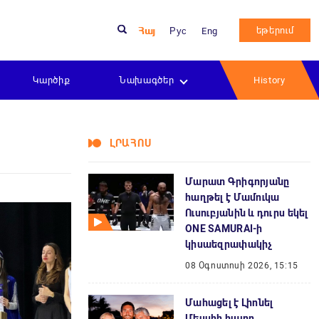
եթերում
Հայ
Рус
Eng
Կարծիք
Նախագծեր
History
ԼՐԱՀՈՍ
Մարատ Գրիգորյանը
հաղթել է Մամուկա
Ուսուբյանին և դուրս եկել
ONE SAMURAI-ի
կիսաեզրափակիչ
08 Օգոստոսի 2026, 15:15
Մահացել է Լիոնել
Մեսսիի հայրը