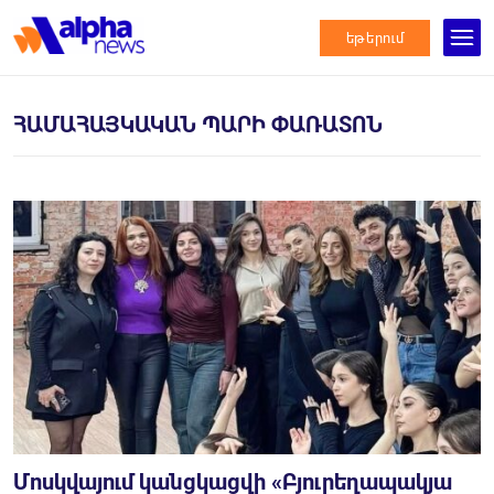
եթերում
ՀԱՄԱՀԱՅԿԱԿԱՆ ՊԱՐԻ ՓԱՌԱՏՈՆ
Մոսկվայում կանցկացվի «Բյուրեղապակյա