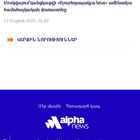
Մոսկվայում կանցկացվի «Բյուրեղապակյա նուռ» ամենամյա
համահայկական փառատոնը
17 Մայիսի 2025, 20:40
ՎԵՐՋԻՆ ՆՈՐՈՒԹՅՈՒՆՆԵՐ
Մեր մասին
Հետադարձ կապ