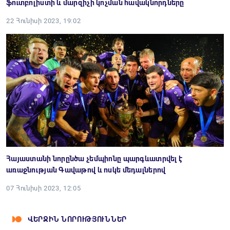
ֆուտբոլիստի և մարզիչի կոչման հավակնորդները
22 Հունիսի 2023, 19:02
Հայաստանի նորընծա չեմպիոնը պարգևատրվել է
առաջնության Գավաթով և ոսկե մեդալներով
07 Հունիսի 2023, 12:05
ՎԵՐՋԻՆ ՆՈՐՈՒԹՅՈՒՆՆԵՐ