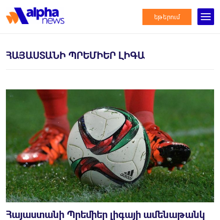
եթերում
ՀԱՅԱՍՏԱՆԻ ՊՐԵՄԻԵՐ ԼԻԳԱ
Հայաստանի Պրեմիեր լիգայի ամենաթանկ