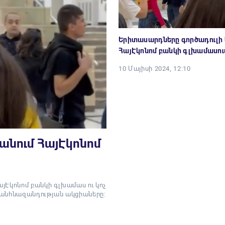
Երիտասարդները գործադուլի կ
ՀայԷկոնոմ բանկի գլխամասու
10 Մայիսի 2024, 12:10
անում ՀայԷկոնոմ
յԷկոնոմ բանկի գլխամաս ու կոչ
ղ անհնազանդության ակցիաները: