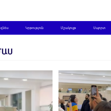
իզնես
Կրթություն
Մշակույթ
Սպորտ
ՄԱՍ