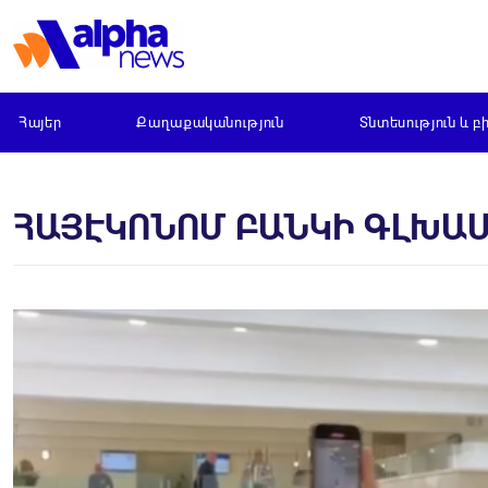
Հայեր
Քաղաքականություն
Տնտեսություն և բ
ՀԱՅԷԿՈՆՈՄ ԲԱՆԿԻ ԳԼԽԱ