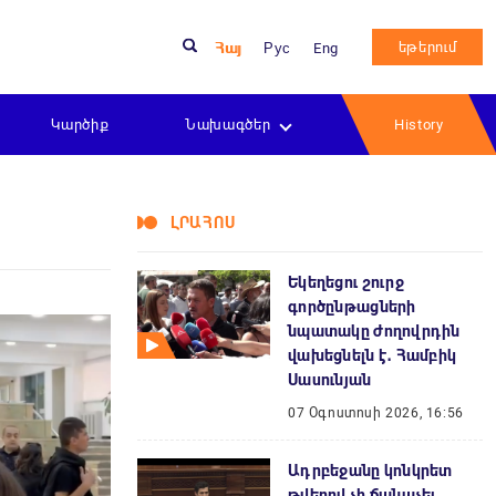
եթերում
Հայ
Рус
Eng
Կարծիք
Նախագծեր
History
ԼՐԱՀՈՍ
Եկեղեցու շուրջ
գործընթացների
նպատակը ժողովրդին
վախեցնելն է․ Համբիկ
Սասունյան
07 Օգոստոսի 2026, 16:56
Ադրբեջանը կոնկրետ
թվերով չի ճանաչել