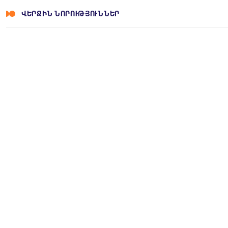
ՎԵՐՋԻՆ ՆՈՐՈՒԹՅՈՒՆՆԵՐ