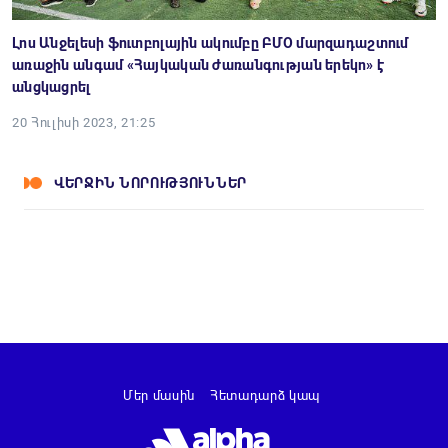
Լոս Անջելեսի ֆուտբոլային ակումբը ԲՄՕ մարզադաշտում
առաջին անգամ «Հայկական ժառանգության երեկո» է
անցկացրել
20 Հուլիսի 2023, 21:25
ՎԵՐՋԻՆ ՆՈՐՈՒԹՅՈՒՆՆԵՐ
Մեր մասին
Հետադարձ կապ