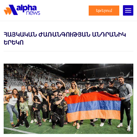
եթերում
ՀԱՅԿԱԿԱՆ ԺԱՌԱՆԳՈՒԹՅԱՆ ԱՆԴՐԱՆԻԿ
ԵՐԵԿՈ