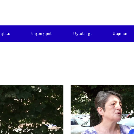
իզնես
Կրթություն
Մշակույթ
Սպորտ