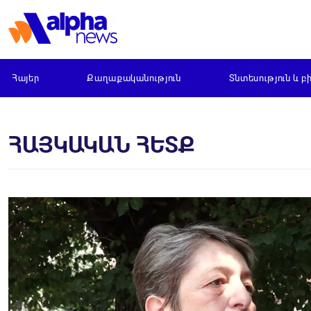
Հայեր
Քաղաքականություն
Տնտեսություն և բ
ՀԱՅԿԱԿԱՆ ՀԵՏՔ