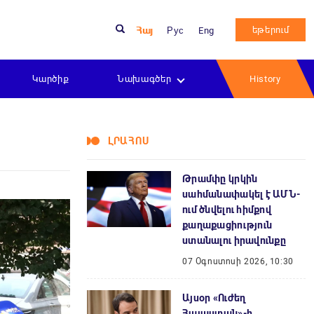
եթերում
Հայ
Рус
Eng
Կարծիք
Նախագծեր
History
ԼՐԱՀՈՍ
Թրամփը կրկին
սահմանափակել է ԱՄՆ-
ում ծնվելու հիմքով
քաղաքացիություն
ստանալու իրավունքը
07 Օգոստոսի 2026, 10:30
Այսօր «Ուժեղ
Հայաստան»-ի