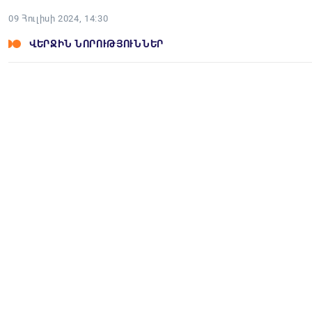
09 Հուլիսի 2024, 14:30
ՎԵՐՋԻՆ ՆՈՐՈՒԹՅՈՒՆՆԵՐ