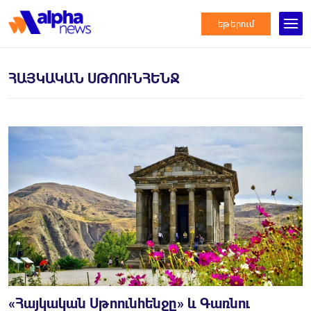
եթերում
ՀԱՅԿԱԿԱՆ ՍԹՈՈՒՆՀԵՆՋ
«Հայկական Սթոունհենջը» և Գառնու