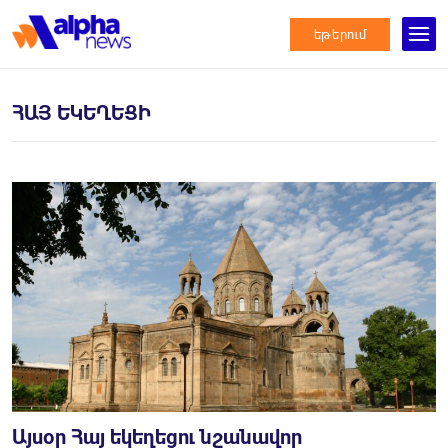
եթերում
ՀԱՅ ԵԿԵՂԵՑԻ
Այսօր Հայ եկեղեցու նշանավոր