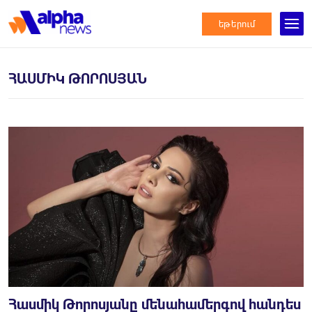
եթերում
ՀԱՍՄԻԿ ԹՈՐՈՍՅԱՆ
Հասմիկ Թորոսյանը մենահամերգով հանդես