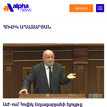
եթերում
ՀՈՎԻԿ ԱՂԱԶԱՐՅԱՆ
ԱԺ-ում Հովիկ Աղազարյանի ելույթը