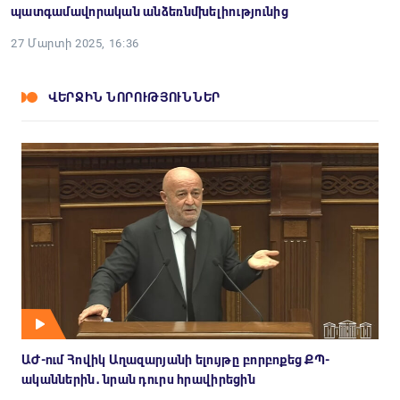
պատգամավորական անձեռնմխելիությունից
27 Մարտի 2025, 16:36
ՎԵՐՋԻՆ ՆՈՐՈՒԹՅՈՒՆՆԵՐ
ԱԺ-ում Հովիկ Աղազարյանի ելույթը բորբոքեց ՔՊ-
ականներին․ նրան դուրս հրավիրեցին