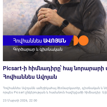
Picsart-ի հիմնադիրը՝ հայ նորարարի
Հովհաննես Ավոյան
Հովհաննես Ավոյանն ամերիկահայ ձեռնարկատեր, գիտնական և ներ
որպես Picsart ընկերության և համանուն հավելվածի հիմնադիր։ Ա
23 Մարտի 2026, 22:00