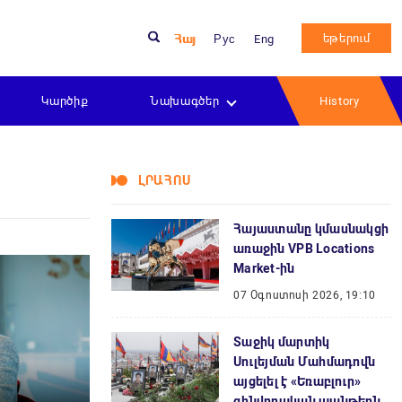
եթերում
Հայ
Рус
Eng
Կարծիք
Նախագծեր
History
ԼՐԱՀՈՍ
Հայաստանը կմասնակցի
առաջին VPB Locations
Market-ին
07 Օգոստոսի 2026, 19:10
Տաջիկ մարտիկ
Սուլեյման Մահմադովն
այցելել է «Եռաբլուր»
զինվորական պանթեոն