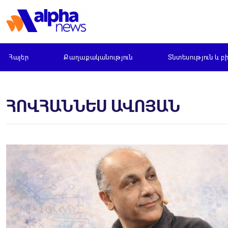
Հայեր
Քաղաքականություն
Տնտեսություն և բ
ՀՈՎՀԱՆՆԵՍ ԱՎՈՅԱՆ