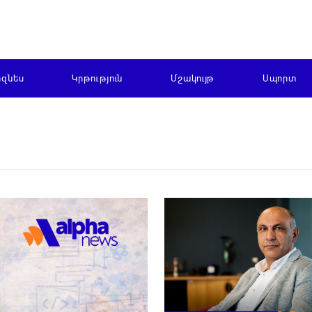
իզնես
Կրթություն
Մշակույթ
Սպորտ