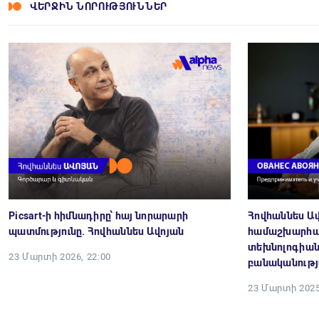
ՎԵՐՋԻՆ ՆՈՐՈՒԹՅՈՒՆՆԵՐ
Picsart-ի հիմնադիրը՝ հայ նորարարի
Հովհաննես Ա
պատմությունը. Հովհաննես Ավոյան
համաշխարհայ
տեխնոլոգիան
23 Մարտի 2026, 22:00
բանականությ
23 Մարտի 2025