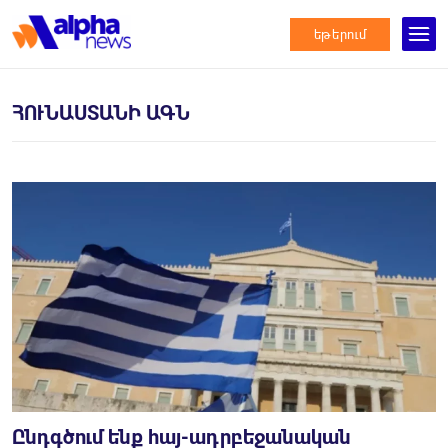
եթերում
ՀՈՒՆԱՍՏԱՆԻ ԱԳՆ
Ընդգծում ենք հայ-ադրբեջանական