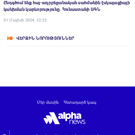
Ընդգծում ենք հայ-ադրբեջանական սահմանին էսկալացիայի
կանխման կարևորությունը. Հունաստանի ԱԳՆ
01 Մայիսի 2024, 22:32
ՎԵՐՋԻՆ ՆՈՐՈՒԹՅՈՒՆՆԵՐ
Մեր մասին
Հետադարձ կապ