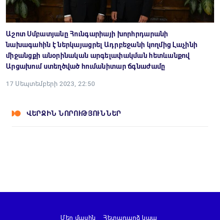
Աշոտ Սմբատյանը Հունգարիայի խորհրդարանի
նախագահին է ներկայացրել Ադրբեջանի կողմից Լաչինի
միջանցքի անօրինական արգելափակման հետևանքով
Արցախում ստեղծված հումանիտար ճգնաժամը
17 Սեպտեմբերի 2023, 22:50
ՎԵՐՋԻՆ ՆՈՐՈՒԹՅՈՒՆՆԵՐ
Մեր մասին
Հետադարձ կապ