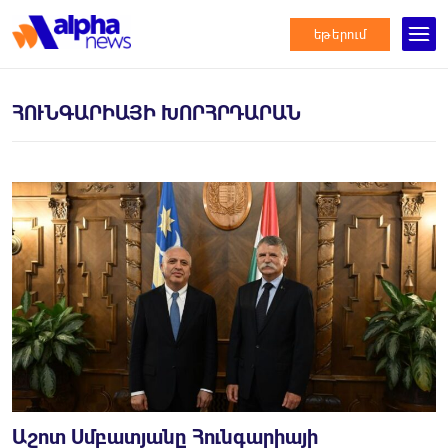
եթերում
ՀՈՒՆԳԱՐԻԱՅԻ ԽՈՐՀՐԴԱՐԱՆ
Աշոտ Սմբատյանը Հունգարիայի