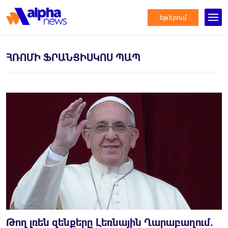
եթերում
ՀՌՈՄԻ ՖՐԱՆՑԻՍԿՈՍ ՊԱՊ
Թող լռեն զենքերը Լեռնային Ղարաբաղում․