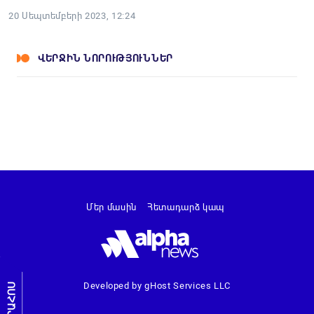
20 Սեպտեմբերի 2023, 12:24
ՎԵՐՋԻՆ ՆՈՐՈՒԹՅՈՒՆՆԵՐ
Մեր մասին
Հետադարձ կապ
Developed by gHost Services LLC
ԼՐԱՀՈՍ