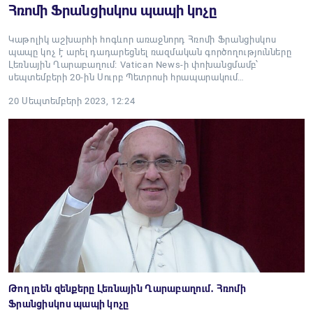
Հռոմի Ֆրանցիսկոս պապի կոչը
Կաթոլիկ աշխարհի հոգևոր առաջնորդ Հռոմի Ֆրանցիսկոս
պապը կոչ է արել դադարեցնել ռազմական գործողությունները
Լեռնային Ղարաբաղում։ Vatican News-ի փոխանցմամբ՝
սեպտեմբերի 20-ին Սուրբ Պետրոսի հրապարակում…
20 Սեպտեմբերի 2023, 12:24
Թող լռեն զենքերը Լեռնային Ղարաբաղում․ Հռոմի
Ֆրանցիսկոս պապի կոչը