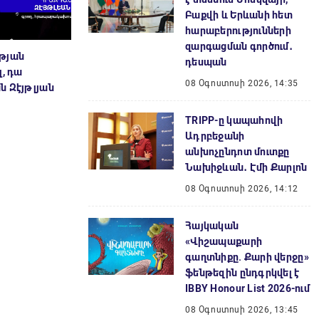
Բաքվի և Երևանի հետ
հարաբերությունների
զարգացման գործում․
ւթյան
դեսպան
լ, դա
08 Օգոստոսի 2026, 14:35
ն Զէյթլյան
TRIPP-ը կապահովի
Ադրբեջանի
անխոչընդոտ մուտքը
Նախիջևան․ Էմի Քարլոն
08 Օգոստոսի 2026, 14:12
Հայկական
«Վիշապաքարի
գաղտնիքը. Քարի վերջը»
ֆենթեզին ընդգրկվել է
IBBY Honour List 2026-ում
08 Օգոստոսի 2026, 13:45