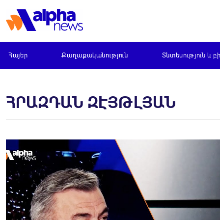
Հայեր
Քաղաքականություն
Տնտեսություն և բ
ՀՐԱԶԴԱՆ ԶԷՅԹԼՅԱՆ