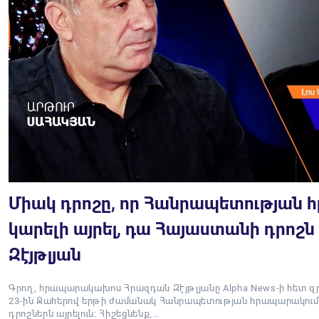
Միակ դրոշը, որ Հանրապետության 
կարելի այրել, դա Հայաստանի դրոշն
Զէյթլյան
Գրող, հրապարակախոս Հրազդան Զէյթլյանը Alpha News-ի հետ զր
23-ին Ջահերով երթի ժամանակ Հանրապետության հրապարակում 
դրոշներն այրելուն: Հիշեցնենք,…