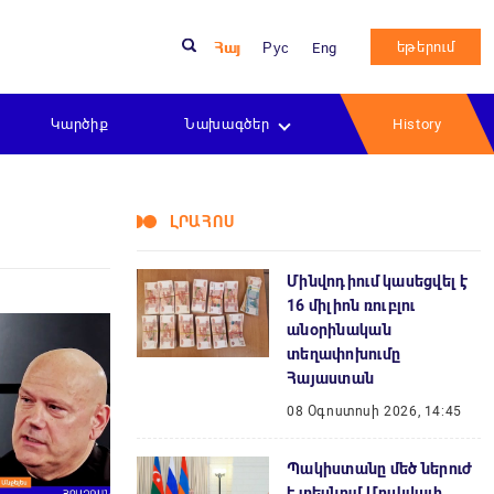
եթերում
Հայ
Рус
Eng
Կարծիք
Նախագծեր
History
ԼՐԱՀՈՍ
Մինվոդիում կասեցվել է
16 միլիոն ռուբլու
անօրինական
տեղափոխումը
Հայաստան
08 Օգոստոսի 2026, 14:45
Պակիստանը մեծ ներուժ
է տեսնում Մոսկվայի,