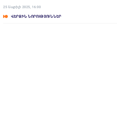
25 Ապրիլի 2025, 16:00
ՎԵՐՋԻՆ ՆՈՐՈՒԹՅՈՒՆՆԵՐ