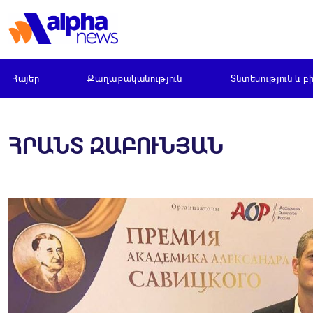
Հայեր
Քաղաքականություն
Տնտեսություն և բ
ՀՐԱՆՏ ԶԱԲՈՒՆՅԱՆ