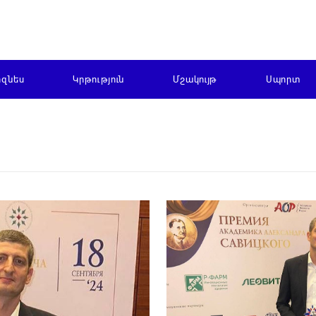
իզնես
Կրթություն
Մշակույթ
Սպորտ