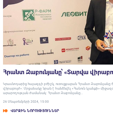
Հրանտ Զաբունյանը՝ «Տարվա վիրաբո
Կրասնոդարից հայազգի բժիշկ, ուռուցքաբան Հրանտ Զաբունյանը 
վիրաբույժ»։ Մրցանակը նրան է հանձնվել «Հանուն կյանքի» միջազ
արարողության ժամանակ։ Հրանտ Զաբունյանը…
26 Սեպտեմբերի 2024, 15:00
ՎԵՐՋԻՆ ՆՈՐՈՒԹՅՈՒՆՆԵՐ