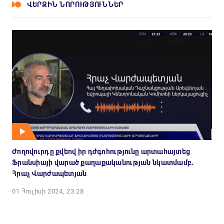
ՎԵՐՋԻՆ ՆՈՐՈՒԹՅՈՒՆՆԵՐ
Ժողովուրդը քվեով իր դժգոհությունը արտահայտեց
Ֆրանսիայի վարած քաղաքականության նկատմամբ․
Հրաչ Վարժապետյան
01 Հուլիսի 2024, 23:28