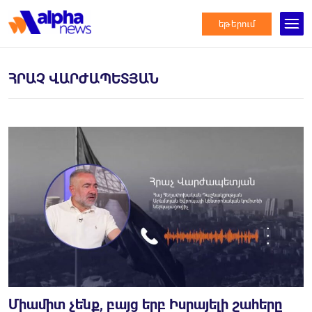
եթերում
ՀՐԱՉ ՎԱՐԺԱՊԵՏՅԱՆ
Միամիտ չենք, բայց երբ Իսրայելի շահերը