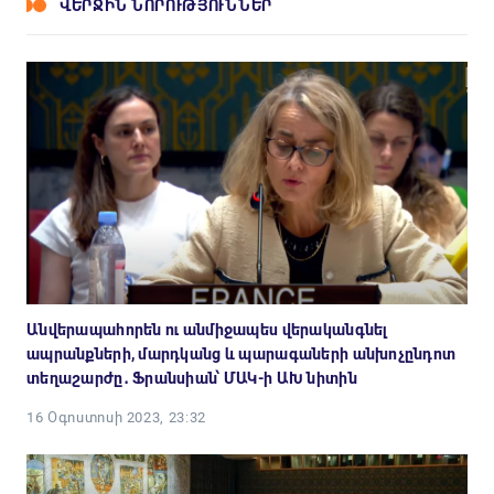
ՎԵՐՋԻՆ ՆՈՐՈՒԹՅՈՒՆՆԵՐ
Անվերապահորեն ու անմիջապես վերականգնել
ապրանքների, մարդկանց և պարագաների անխոչընդոտ
տեղաշարժը․ Ֆրանսիան՝ ՄԱԿ-ի ԱԽ նիտին
16 Օգոստոսի 2023, 23:32