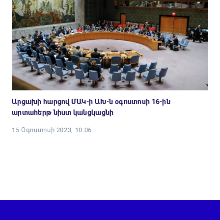
Արցախի հարցով ՄԱԿ-ի ԱԽ-ն օգոստոսի 16-ին
արտահերթ նիստ կանցկացնի
15 Օգոստոսի 2023, 10:06