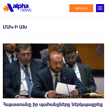
եթերում
ՄԱԿ-Ի ԱԽ
Հայաստանը իր պահանջները ներկայացրեց