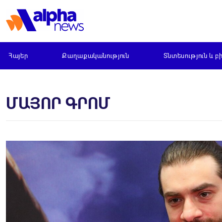
Հայեր
Քաղաքականություն
Տնտեսություն և բ
ՄԱՅՈՐ ԳՐՈՄ