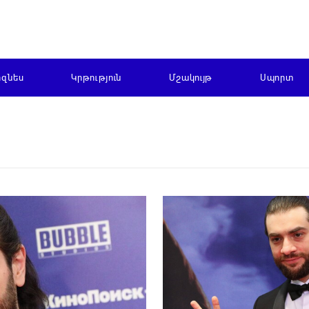
իզնես
Կրթություն
Մշակույթ
Սպորտ