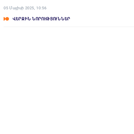
05 Մայիսի 2025, 10:56
ՎԵՐՋԻՆ ՆՈՐՈՒԹՅՈՒՆՆԵՐ