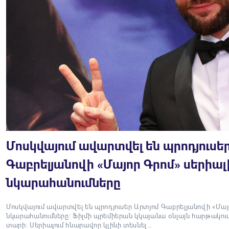
Մոսկվայում ավարտվել են պրոդյուսե
Գաբրելյանովի «Մայոր Գրոմ» սերիալ
նկարահանումները
Մոսկվայում ավարտվել են պրոդյուսեր Արտյոմ Գաբրելյանովի «Մայ
նկարահանումները։ Ֆիլմի պրեմիերան կկայանա օնլայն հարթակում
տարի։ Սերիալում հնարավոր կլինի տեսնել…