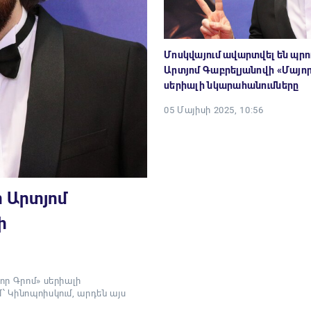
Մոսկվայում ավարտվել են պրո
Արտյոմ Գաբրելյանովի «Մայո
սերիալի նկարահանումները
05 Մայիսի 2025, 10:56
ր Արտյոմ
ի
որ Գրոմ» սերիալի
՝ Կինոպոիսկում, արդեն այս