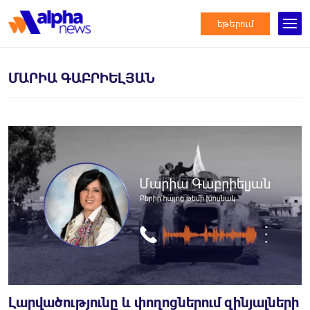
եթերում
ՄԱՐԻԱ ԳԱԲՐԻԵԼՅԱՆ
Լարվածությունը և փողոցներում զինյալների