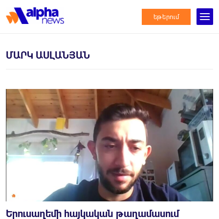
եթերում
ՄԱՐԿ ԱՍԼԱՆՅԱՆ
Երուսաղեմի հայկական թաղամասում