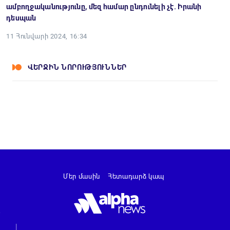
ամբողջականությունը, մեզ համար ընդունելի չէ. Իրանի
դեսպան
11 Հունվարի 2024, 16:34
ՎԵՐՋԻՆ ՆՈՐՈՒԹՅՈՒՆՆԵՐ
Մեր մասին
Հետադարձ կապ