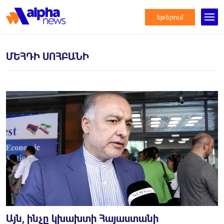
եթերում
ՄԵՀԴԻ ՍՈՀԲԱՆԻ
Այն, ինչը կխախտի Հայաստանի