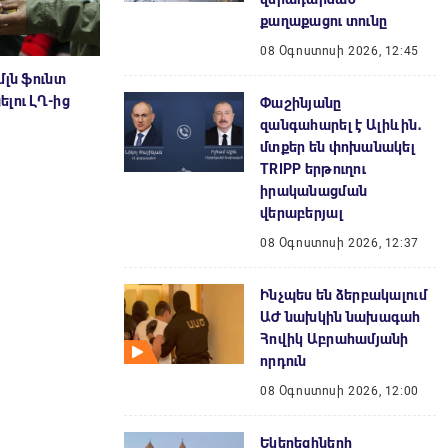
քաղաքացու տունը
08 Օգոստոսի 2026, 12:45
մլն ֆունտ
լու ԼՂ-ից
Փաշինյանը
զանգահարել է Ալիևին․
մտքեր են փոխանակել
TRIPP երթուղու
իրականացման
վերաբերյալ
08 Օգոստոսի 2026, 12:37
Ինչպես են ձերբակալում
ԱԺ նախկին նախագահ
Հովիկ Աբրահամյանի
որդուն
08 Օգոստոսի 2026, 12:00
Եկեղեցիների