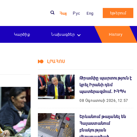
եթերում
Հայ
Рус
Eng
Կարծիք
Նախագծեր
History
ԼՐԱՀՈՍ
Թրամփը պարտություն է
կրել Իրանի դեմ
պատերազմում․ ԻՀՊԿ
08 Օգոստոսի 2026, 12:57
Երևանում թալանել են
Հայաստանում
բնակության
վերադարձած