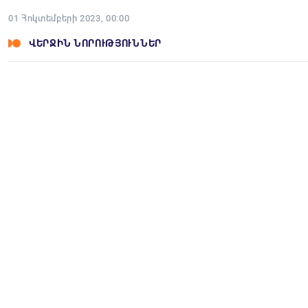
01 Հոկտեմբերի 2023, 00:00
ՎԵՐՋԻՆ ՆՈՐՈՒԹՅՈՒՆՆԵՐ