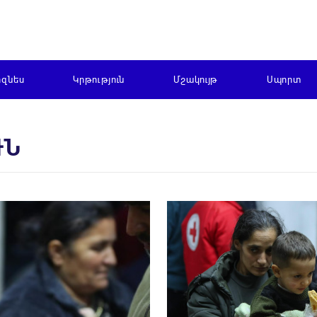
իզնես
Կրթություն
Մշակույթ
Սպորտ
ՒՆ