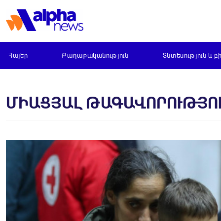
Հայեր
Քաղաքականություն
Տնտեսություն և բ
ՄԻԱՑՅԱԼ ԹԱԳԱՎՈՐՈՒԹՅՈ