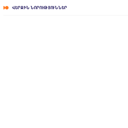
ՎԵՐՋԻՆ ՆՈՐՈՒԹՅՈՒՆՆԵՐ