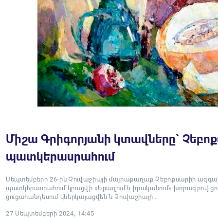
Միշա Գրիգորյանի կտավները` Չեբո
պատկերասրահում
Սեպտեմբերի 26-ին Չուվաշիայի մայրաքաղաք Չեբոքսարիի ազգ
պատկերասրահում կբացվի «Երազում և իրականում» խորագրով ցու
ցուցահանդեսում կներկայացվեն ն Չուվաշիայի…
27 Սեպտեմբերի 2024, 14:45