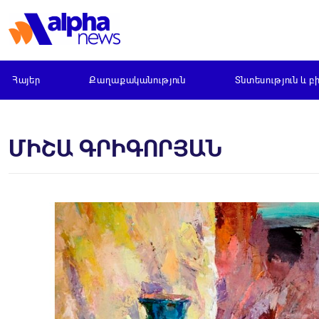
Հայեր
Քաղաքականություն
Տնտեսություն և բ
ՄԻՇԱ ԳՐԻԳՈՐՅԱՆ