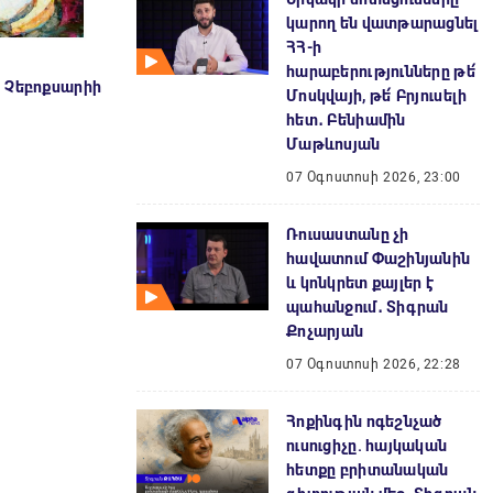
կարող են վատթարացնել
ՀՀ-ի
հարաբերությունները թե՛
 Չեբոքսարիի
Մոսկվայի, թե՛ Բրյուսելի
հետ․ Բենիամին
Մաթևոսյան
07 Օգոստոսի 2026, 23:00
Ռուսաստանը չի
հավատում Փաշինյանին
և կոնկրետ քայլեր է
պահանջում․ Տիգրան
Քոչարյան
07 Օգոստոսի 2026, 22:28
Հոքինգին ոգեշնչած
ուսուցիչը. հայկական
հետքը բրիտանական