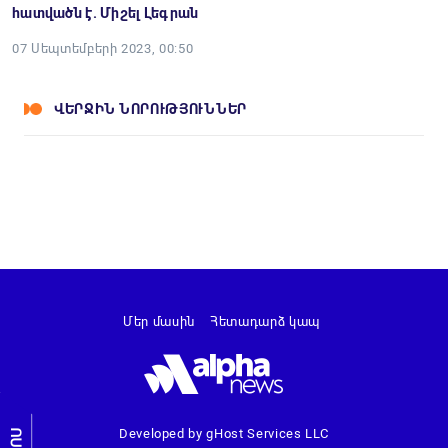
հատվածն է. Միշել Լեգրան
07 Սեպտեմբերի 2023, 00:50
ՎԵՐՋԻՆ ՆՈՐՈՒԹՅՈՒՆՆԵՐ
Մեր մասին
Հետադարձ կապ
Developed by gHost Services LLC