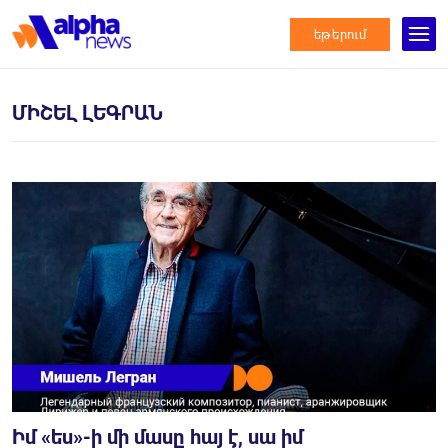
եթերում
ՄԻՇԵԼ ԼԵԳՐԱՆ
Իմ «ես»-ի մի մասը հայ է, սա իմ