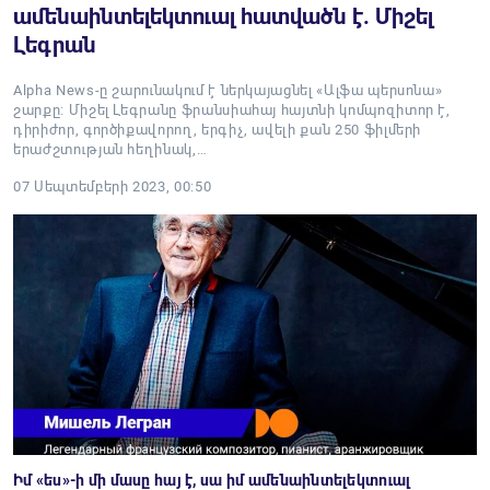
ամենաինտելեկտուալ հատվածն է. Միշել
Լեգրան
Alpha News-ը շարունակում է ներկայացնել «Ալֆա պերսոնա»
շարքը: Միշել Լեգրանը ֆրանսիահայ հայտնի կոմպոզիտոր է,
դիրիժոր, գործիքավորող, երգիչ, ավելի քան 250 ֆիլմերի
երաժշտության հեղինակ,…
07 Սեպտեմբերի 2023, 00:50
Իմ «ես»-ի մի մասը հայ է, սա իմ ամենաինտելեկտուալ