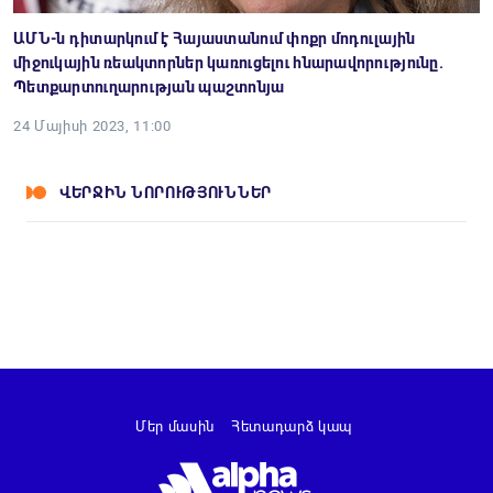
ԱՄՆ-ն դիտարկում է Հայաստանում փոքր մոդուլային
միջուկային ռեակտորներ կառուցելու հնարավորությունը.
Պետքարտուղարության պաշտոնյա
24 Մայիսի 2023, 11:00
ՎԵՐՋԻՆ ՆՈՐՈՒԹՅՈՒՆՆԵՐ
Մեր մասին
Հետադարձ կապ