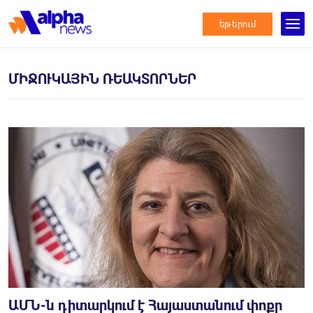
եթերում
ՄԻՋՈՒԿԱՅԻՆ ՌԵԱԿՏՈՐՆԵՐ
ԱՄՆ-ն դիտարկում է Հայաստանում փոքր