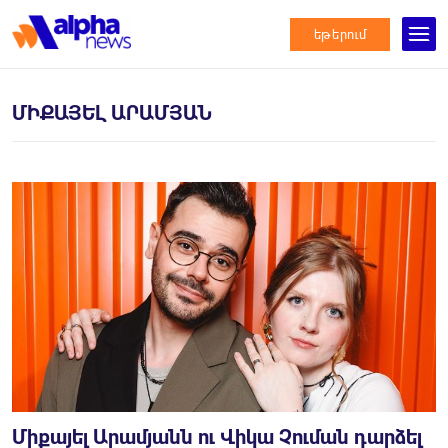
եթերում
ՄԻՔԱՅԵԼ ԱՐԱՄՅԱՆ
Միքայել Արամյանն ու Վիկա Չուման դարձել