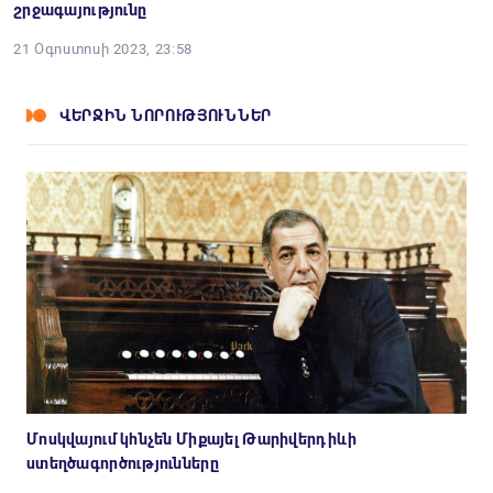
շրջագայությունը
21 Օգոստոսի 2023, 23:58
ՎԵՐՋԻՆ ՆՈՐՈՒԹՅՈՒՆՆԵՐ
Մոսկվայում կհնչեն Միքայել Թարիվերդիևի
ստեղծագործությունները