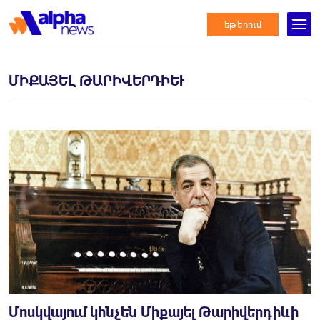
եթերում
ՄԻՔԱՅԵԼ ԹԱՐԻՎԵՐԴԻԵՒ
Մոսկվայում կհնչեն Միքայել Թարիվերդիևի