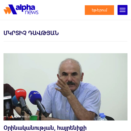
եթերում
ՄԿՐՏԻՉ ԴԱՎԹՅԱՆ
Օրինականության, հայրենիքի