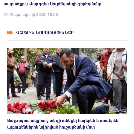
տարածքը և Վարդգես Սուրենյանցի գերեզմանը
01 Սեպտեմբերի 2023, 10:05
ՎԵՐՋԻՆ ՆՈՐՈՒԹՅՈՒՆՆԵՐ
Յալթայում ակցիա է տեղի ունեցել հայերեն և ռուսերեն
այբուբեններին նվիրված հուշարձանի մոտ