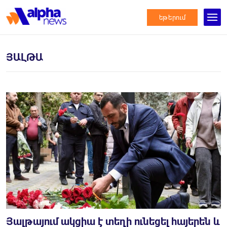
եթերում
ՅԱԼԹԱ
Յալթայում ակցիա է տեղի ունեցել հայերեն և