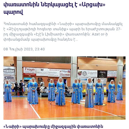
փառատոնին ներկայացել է «Ար­ցախ»
պարով
Հունաստանի հա­մազ­գա­յի­նի «­Նա­ի­րի» պա­րա­խում­բը մասնակցել
է «­Զէվ­ղո­լա­թիո­յի հո­գե­ւոր տա­նիք» պա­րի եւ ե­րաժշ­տու­թյան 27-
րդ ­մի­ջազ­գա­յին «Է­լէն ­Լի­միա­տի» փա­ռա­տո­նին­։ Azat or-ի
փոխանցմամբ պարախումբը հանդես է…
08 Հուլիսի 2023, 23:40
«­Նա­իրի» պա­րա­խում­բը միջազգային փառատոնին