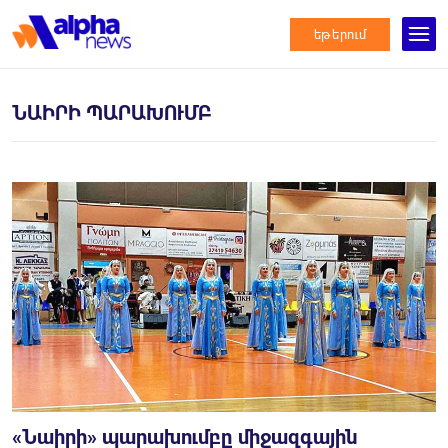
եթերում
ՆԱ­ԻՐԻ ՊԱ­ՐԱ­ԽՈՒՄ­Բ
«­Նա­իրի» պա­րա­խում­բը միջազգային