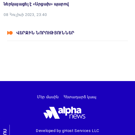
ներկայացել է «Ար­ցախ» պարով
08 Հուլիսի 2023, 23:40
ՎԵՐՋԻՆ ՆՈՐՈՒԹՅՈՒՆՆԵՐ
Մեր մասին
Հետադարձ կապ
Developed by gHost Services LLC