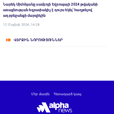
Նարեկ Սիմոնյանը սամբոյի Եվրոպայի 2024 թվականի
առաջնության եզրափակիչ է դուրս եկել՝ հաղթելով
ադրբեջանցի մարզիկին
12 Մայիսի 2024, 16:28
ՎԵՐՋԻՆ ՆՈՐՈՒԹՅՈՒՆՆԵՐ
Մեր մասին
Հետադարձ կապ