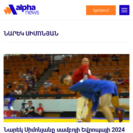
եթերում
ՆԱՐԵԿ ՍԻՄՈՆՅԱՆ
Նարեկ Սիմոնյանը սամբոյի Եվրոպայի 2024