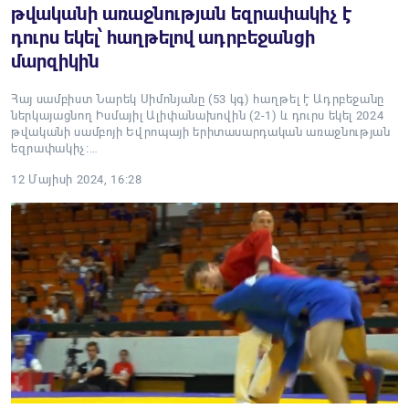
թվականի առաջնության եզրափակիչ է
դուրս եկել՝ հաղթելով ադրբեջանցի
մարզիկին
Հայ սամբիստ Նարեկ Սիմոնյանը (53 կգ) հաղթել է Ադրբեջանը
ներկայացնող Իսմայիլ Ալիփանախովին (2-1) և դուրս եկել 2024
թվականի սամբոյի Եվրոպայի երիտասարդական առաջնության
եզրափակիչ։…
12 Մայիսի 2024, 16:28