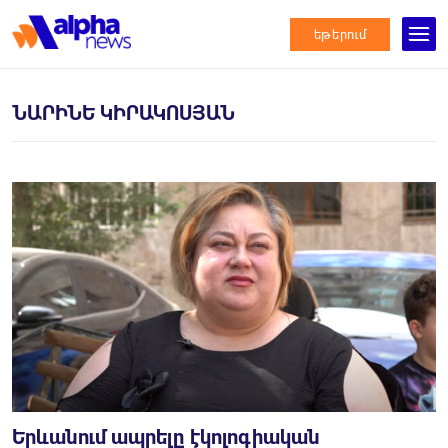
եթերում
ՆԱՐԻՆԵ ԿԻՐԱԿՈՍՅԱՆ
Երևանում ապրելը էկոլոգիական