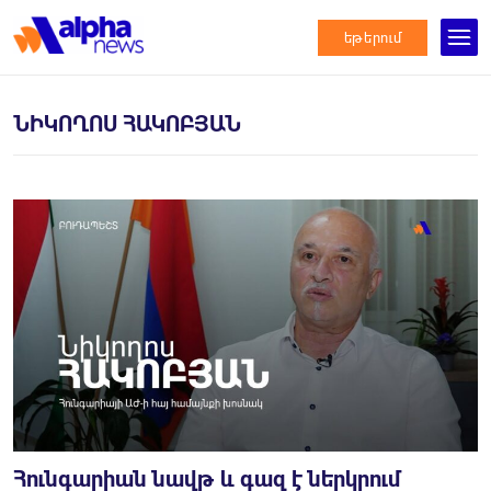
եթերում
ՆԻԿՈՂՈՍ ՀԱԿՈԲՅԱՆ
Հունգարիան նավթ և գազ է ներկրում