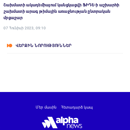
Շախմատի ակադեմիայում կանցկացվի ՖԻԴԵ-ի աշխարհի
շախմատի արագ թիմային առաջնության ընտրական
մրցաշար
07 Հունիսի 2023, 09:10
ՎԵՐՋԻՆ ՆՈՐՈՒԹՅՈՒՆՆԵՐ
Մեր մասին
Հետադարձ կապ