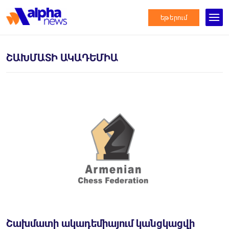
եթերում
ՇԱԽՄԱՏԻ ԱԿԱԴԵՄԻԱ
Շախմատի ակադեմիայում կանցկացվի